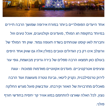
אחד היעדים הפופולריים ביותר במזרח אירופה שמושך הרבה תיירים
במיוחד בתקופת חג המולד, מועדונים וקולנוענים, אוכל טעים וזול
וחברות לואו קוסט שנוחתים בשדה תעופה צמוד. שוק חד המולד של
וורוצלב אינו רק בין הגדולים וטובים בפולין אלה גם שווק אחד היפים
בעולם כאן תמצאו הרבה ספלים של בירה גרזניץ מבושמת, גופי עור
וצעיפים אטרקטיביים. מעדנים אקזוטיים מאדמות סמוכות - עוגת
לירוק טרנסילבנית, נקניק ליטאי, גבינת טטרה מעושנת ועוד הרבה
מאכלים מתרבויות של האזור וקירבתו. עודבשוק פועל מגרש החלקה
נוצץ, לכל האלה שארצו להתחמם במזג אוויר קר יחסית בחודשי חורף
פולני.