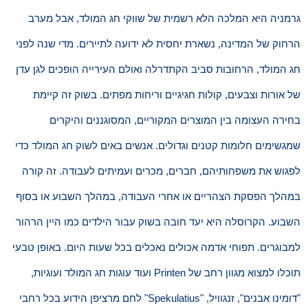
גרמניה היא המלכה הלא רשמית של שווקי חג המולד, אבל מערב
הרחוק של המדינה, נשארת יחסית לא ידועה לתיירים. מדי שנה לפני
חג המולד, הרחובות סביב הקתדרלה ואולם העירייה הופכים לגן עדן
של אורות וצבעים, קולות חגיגיים וריחות מפתים. בשוק זה קיימת
בחירה העצומה בין המוצרים המקוריים, המסוגננים והיקרים
שמגשימים חלומות קטנים וגדולים. אנשים באים לשוק חג המולד כדי
לפגוש את משפחותיהם, חברים, מכרים ועמיתים לעבודה. זה קורה
במהלך הפסקת הצהריים או אחרי העבודה, במהלך השבוע או בסוף
השבוע. הקרוסלה היא יעד חובה בשוק עבור הילדים כמו היין הרהור
למבוגרים. תפוחי אדמה אכולים נאכלים בכל שעות היום. באופן טבעי
תוכלו למצוא מגוון רחב של Printen ועוד עוגות חג המולד ועוגיות,
"דומינו אבנים", זנגוויל, "Spekulatius" לחם מרציפן הידוע בכל רחבי