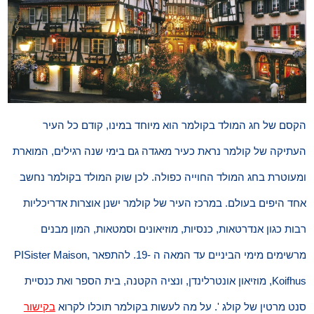
הקסם של חג המולד בקולמר הוא מיוחד במינו, קודם כל העיר
העתיקה של קולמר נראת כעיר מאגדה גם בימי שנה רגילים, המוארת
ומעוטרת בחג המולד החוייה כפולה. לכן שוק המולד בקולמר נחשב
אחד היפים בעולם. במרכז העיר של קולמר ישנן אוצרות אדריכליות
רבות כגון אנדרטאות, כנסיות, מוזיאונים וסמטאות, המון מבנים
מרשימים מימי הביניים עד המאה ה -19. להתפאר PISister Maison,
Koifhus, מוזיאון אונטרלינדן, ונציה הקטנה, בית הספר ואת כנסיית
סנט מרטין של קולג '. על מה לעשות בקולמר תוכלו לקרוא
בקישור