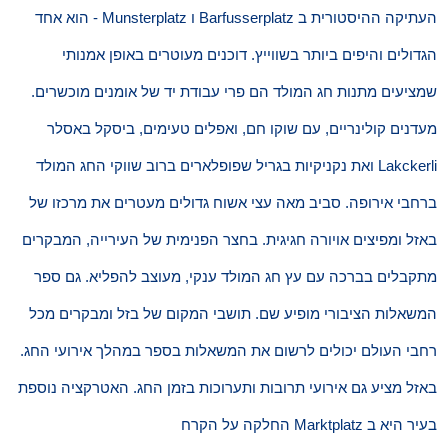
העתיקה ההיסטורית ב Barfusserplatz ו Munsterplatz - הוא אחד
הגדולים והיפים ביותר בשווייץ. דוכנים מעוטרים באופן אמנותי
שמציעים מתנות חג המולד הם פרי עבודת יד של אומנים מוכשרים.
מעדנים קולינריים, עם שוקו חם, ואפלים טעימים, ביסקל באסלר
Lakckerli ואת נקניקיות בגריל שפופלארים ברוב שווקי החג המולד
ברחבי אירופה. סביב מאה עצי אשוח גדולים מעטרים את מרכזו של
באזל ומפיצים אויורה חגיגית. בחצר הפנימית של העירייה, המבקרים
מתקבלים בברכה עם עץ חג המולד ענקי, מעוצב להפליא. גם ספר
המשאלות הציבורי מופיע שם. תושבי המקום של בזל ומבקרים מכל
רחבי העולם יכולים לרשום את המשאלות בספר במהלך אירועי החג.
באזל מציע גם אירועי תרובות ותערוכות בזמן החג. האטרקציה נוספת
בעיר היא ב Marktplatz החלקה על הקרח