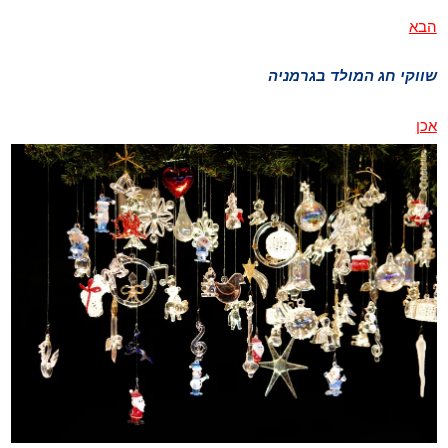
הבא
שווקי חג המולד בגרמניה
אכן