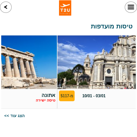
טיסות מועדפות
קטאניה
03/01 - 10/01
מ-$117
טיסה ישירה
<< הצג עוד