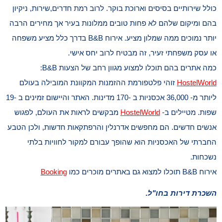
כולל שירותיים בסיסים וארוכת בוקר. לרוב רמת חדרים,שירות, ניקיון
בהם ומיקום שלהם לא פחות טובים ממלונות בעיר אך מחירים הרבה
יותר נמוכים ממה שמלון מציע. אירוח B&B בדרך כלל מציע משפחה
או עסק משפחתי זעיר, זה מבטיח לרוב יחס אישי.
כמה אתרים בהם תוכלו למצוע מגוון רחב של הצעות B&B:
HostelWorld
זוהי פלטפורמת ההזמנות המקוונת המובילה בעולם
ליותר מ- 36,000 אכסניות ב -170 מדינות. האתר והיישום זמינים ב -19
שפות. מטיילים ב-
HostelWorld
מבקשים לראות את העולם, לפגוש
אנשים חדשים. הם מחפשים אדרנלין והרפתקאות חדשות, ולכן הטבע
החברתי של האכסניות הוא שהופך עבורם למקור לחוויות בלתי
נשכחות.
אירוח B&B תוכלו למצוא גם באתרים מוכרים כמו
Booking
השכרת דירות בחו"ל.