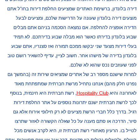
דירה בלונדון, ברשימת האתרים שמציעים החלפת דירות בחו"ל אתם
מוצעים דירה בלונדון שעונה על הדרישות שלכם, ומציעים לבעל
הדירה אופציה להחלפה. אם נמצאה הסכמה בניהם אתם מבלים
שבוע בלונדון בדירתו כאשר הוא מבלה שבוע בדירתכם. לא תמיד
בעלי דירות מצעד שני יבקשו ממכם תמורה ואז סצנריו, אתם שבוע
בלונדון בדירה של מישהו אחר. חשוב לציין, עדיף להשאיר רושם טוב
לפני שעוזבים נכס שהוא לא שלכם.
למרות שישנם מספר רב של אתרים שמציאים שירות זה (בהמשך גם
נפרט חלק מהם) אנחנו נתחיל מרשת חברתית שמתפתחת מאוד
לאחרונה והיא
Hospitality Club
, רשת חברתית היא חינמית, בנוסף
לכך לרשת חברתית ישנם יתרונות נוספים על אתר החלפת דירות
רגיל. בדרך כלל חברי הרשת מציעים לא רק חילופי אירוח אלא גם
סיור, הדרכה או סתם מענה על כל שאלה הקשורה לאזור שתרצו
לטייל בו. הרעיון מאחורי רשת חברתית זו, היא לקרב אנשים מכל
העולם, ולהאלים גבולות בין מדינות. דרך אגב אין שום מחוייבות, אתם