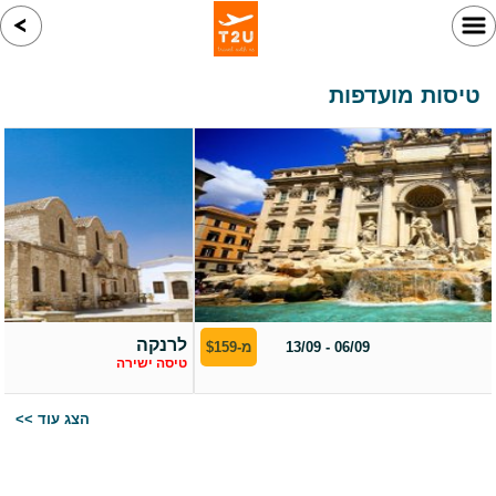
טיסות מועדפות
רומא
06/09 - 13/09
מ-$159
טיסה ישירה
<< הצג עוד