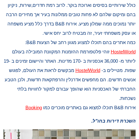
כולל שירותיים בסיסים וארוכת בוקר. לרוב רמת חדרים,שירות, ניקיון
בהם ומיקום שלהם לא פחות טובים ממלונות בעיר אך מחירים הרבה
יותר נמוכים ממה שמלון מציע. אירוח B&B בדרך כלל מציע משפחה
או עסק משפחתי זעיר, זה מבטיח לרוב יחס אישי.
כמה אתרים בהם תוכלו למצוע מגוון רחב של הצעות B&B:
HostelWorld
זוהי פלטפורמת ההזמנות המקוונת המובילה בעולם
ליותר מ- 36,000 אכסניות ב -170 מדינות. האתר והיישום זמינים ב -19
שפות. מטיילים ב-
HostelWorld
מבקשים לראות את העולם, לפגוש
אנשים חדשים. הם מחפשים אדרנלין והרפתקאות חדשות, ולכן הטבע
החברתי של האכסניות הוא שהופך עבורם למקור לחוויות בלתי
נשכחות.
אירוח B&B תוכלו למצוא גם באתרים מוכרים כמו
Booking
השכרת דירות בחו"ל.