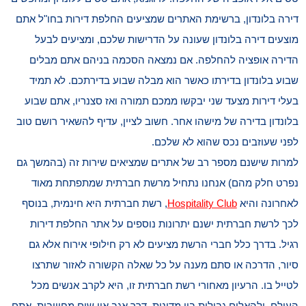
דירה בלונדון, ברשימת האתרים שמציעים החלפת דירות בחו"ל אתם
מוצעים דירה בלונדון שעונה על הדרישות שלכם, ומציעים לבעל
הדירה אופציה להחלפה. אם נמצאה הסכמה בניהם אתם מבלים
שבוע בלונדון בדירתו כאשר הוא מבלה שבוע בדירתכם. לא תמיד
בעלי דירות מצעד שני יבקשו ממכם תמורה ואז סצנריו, אתם שבוע
בלונדון בדירה של מישהו אחר. חשוב לציין, עדיף להשאיר רושם טוב
לפני שעוזבים נכס שהוא לא שלכם.
למרות שישנם מספר רב של אתרים שמציאים שירות זה (בהמשך גם
נפרט חלק מהם) אנחנו נתחיל מרשת חברתית שמתפתחת מאוד
לאחרונה והיא
Hospitality Club
, רשת חברתית היא חינמית, בנוסף
לכך לרשת חברתית ישנם יתרונות נוספים על אתר החלפת דירות
רגיל. בדרך כלל חברי הרשת מציעים לא רק חילופי אירוח אלא גם
סיור, הדרכה או סתם מענה על כל שאלה הקשורה לאזור שתרצו
לטייל בו. הרעיון מאחורי רשת חברתית זו, היא לקרב אנשים מכל
העולם, ולהאלים גבולות בין מדינות. דרך אגב אין שום מחוייבות, אתם