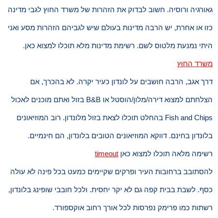
גאורגיה ורוסיה. חשוב לבדוק את הזהרות של משרד החוץ לגבי מדינה
כזו או אחרת, יש הרבה מדינות בעולם שיש לגביהם הזהרות מסע ואני
היתי נמנעת מלטוס לשם. רשימת מדינות מלא תוכלו למצוא כאן.
משרד החוץ
דרך אגב, הרבה חושבים על לונדון כעיר יקרה. לא בהכרך, אם
הצלחתם למצוא דירה/מלון/הוסטל או B&B בזול ואתם מוכנים לאכול
Fish and Chips בהחלט תוכלו לצאת בזול מלונדון. רוב המוזיאונים
בלונדון בחינם. דווקא המוזיאונים הטובים בלונדון, הם חינמיים.
רשימה מלאה תוכלו למצוא כאן
timeout
להסתובב ברחובות העיר ופרקים שקיימים כמעט בכל פינה לא עולה
כסף. לשבת בבית קפה גם לא יקר יחסית. ולכל חובבי שופינג בלונדון,
רשתות כמו פרימק נפרסות לכל אורך רחוב אוקספורד.