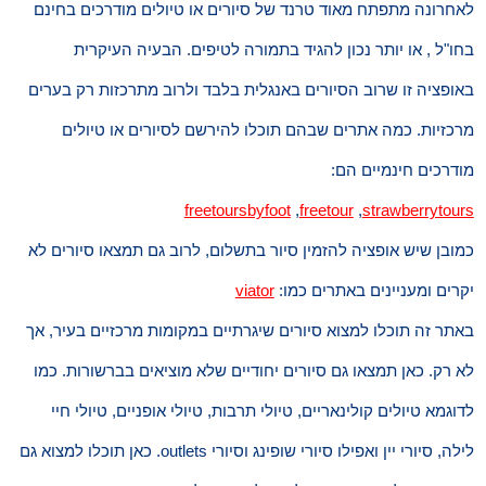
לאחרונה מתפתח מאוד טרנד של סיורים או טיולים מודרכים בחינם
בחו"ל , או יותר נכון להגיד בתמורה לטיפים. הבעיה העיקרית
באופציה זו שרוב הסיורים באנגלית בלבד ולרוב מתרכזות רק בערים
מרכזיות. כמה אתרים שבהם תוכלו להירשם לסיורים או טיולים
מודרכים חינמיים הם:
freetoursbyfoot
,
freetour
,
strawberrytours
כמובן שיש אופציה להזמין סיור בתשלום, לרוב גם תמצאו סיורים לא
יקרים ומעניינים באתרים כמו:
viator
באתר זה תוכלו למצוא סיורים שיגרתיים במקומות מרכזיים בעיר, אך
לא רק. כאן תמצאו גם סיורים יחודיים שלא מוציאים בברשורות. כמו
לדוגמא טיולים קולינאריים, טיולי תרבות, טיולי אופניים, טיולי חיי
לילה, סיורי יין ואפילו סיורי שופינג וסיורי outlets. כאן תוכלו למצוא גם