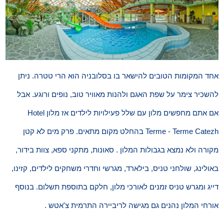
אחד המקומות הטובים להישאר בו בסלובניה הוא הרי טטרה. ניתן
להשכיר צימר על שפת האגם ולהנות מאוויר טוב, נופים ורוגע. אבל
אם אתם מחפשים מלון עם שלל פעילויות לילדים אז מלון Hotel
Terme - Terme Catezh בהחלט מקום מתאים. פרק מים לא קטן
מקורה ולא נמצא בגבולות המלון . סאונות, מתקני ספא, צוות בידור,
באולינג, שולחני טניס, בילארד, מגרשי וחדרי משחקים לילדים, קזינו,
דייג ומגרש טניס זמנים לאורכי מלון, חלקם בתוספת תשלום. בנוסף
אורחי המלון נהנים גם מגישה לריביירה התרמית צ'אטש .