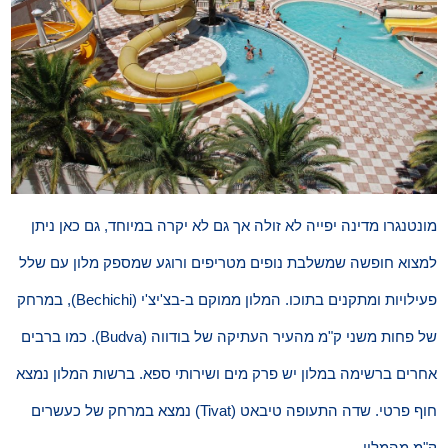
מונטנגרו מדינה יפייה לא זולה אך גם לא יקרה במיוחד, גם כאן ניתן
למצוא חופשה שמשלבת נופים מטריפים ורוגע שמספק מלון עם שלל
פעילויות ומתקנים בתוכו. המלון ממוקם ב-בצ'יצ'י (Bechichi), במרחק
של פחות משני ק"מ מהעיר העתיקה של בודווה (Budva). כמו ברבים
אחרים ברשימה במלון יש פרק מים ושירותי ספא. ברשות המלון נמצא
חוף פרטי. שדה התעופה טיבאט (Tivat) נמצא במרחק של כעשרים
ק"מ מהמלון.