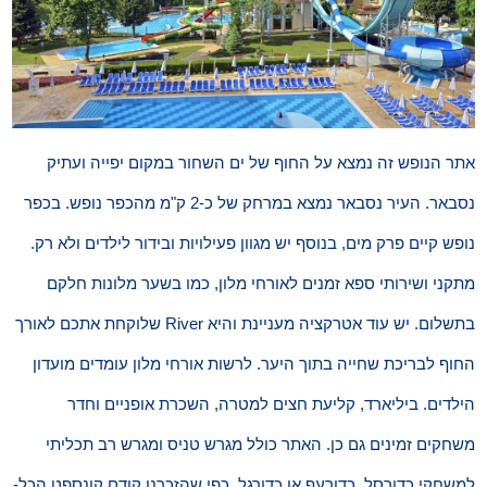
אתר הנופש זה נמצא על החוף של ים השחור במקום יפייה ועתיק
נסבאר. העיר נסבאר נמצא במרחק של כ-2 ק"מ מהכפר נופש. בכפר
נופש קיים פרק מים, בנוסף יש מגוון פעילויות ובידור לילדים ולא רק.
מתקני ושירותי ספא זמנים לאורחי מלון, כמו בשער מלונות חלקם
בתשלום. יש עוד אטרקציה מעניינת והיא River שלוקחת אתכם לאורך
החוף לבריכת שחייה בתוך היער. לרשות אורחי מלון עומדים מועדון
הילדים. ביליארד, קליעת חצים למטרה, השכרת אופניים וחדר
משחקים זמינים גם כן. האתר כולל מגרש טניס ומגרש רב תכליתי
למשחקי כדורסל, כדורעף או כדורגל. כפי שהזכרנו קודם קונספט הכל-