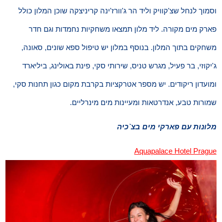
וסמוך לנחל שצ'קוויק וליד הר ג'וורז'ינה קריניצקה שוכן המלון כולל
פארק מים מקורה. ליד מלון תמצאו משחקיות נחמדות וגם חדר
משחקים בתוך המלון. בנוסף במלון יש טיפול ספא שונים, סאונה,
ג'יקוזי, בר פעיל, מגרש טניס, שירותי סקי, פינת באולינג, ביליארד
ומועדון ריקודים. יש מספר אטרקציות בקרבת מקום כגון תחנות סקי,
שמורות טבע, אנדרטאות ומעיינות מים מינרליים.
מלונות עם פארקי מים בצ`כיה
Aquapalace Hotel Prague