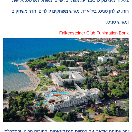
צלילה, מיני גולף,רכיבה על אופניים, שייט, משחק דארטס, גלישת
רוח, שולחן טניס, ביליארד, מגרש משחקים לילדים, חדר משחקים
ומגרש טניס.
Falkensteiner Club Funimation Borik
עיר עתיקה זאדאר, עם כנסיית סנט דונאטוס, הפורום הרומי וקתדרלת