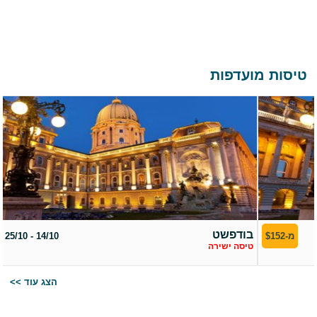
טיסות מועדפות
בודפשט
22/02 - 28/02
מ-$152
טיסה ישירה
<< הצג עוד